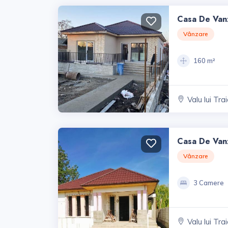
Casa De Vanz
Vânzare
160 m²
Valu lui Tra
Casa De Vanz
Zona Centra
Vânzare
3 Camere
Valu lui Tra