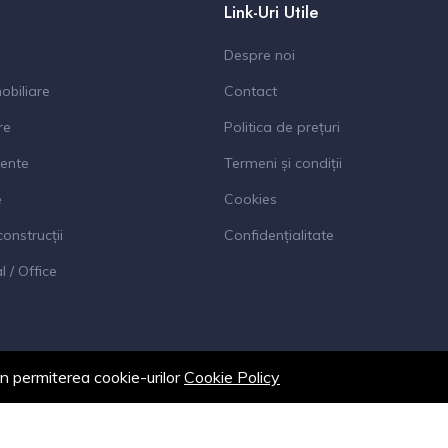
Link-Uri Utile
Despre noi
obiliare
Contact
re
Politica de prețuri
ente
Termeni și condiții
e
Cookies
construcții
Confidențialitate
 / Office
in permiterea cookie-urilor
Cookie Policy