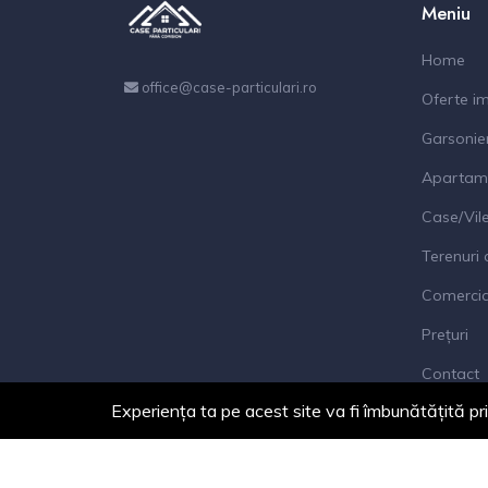
Meniu
Home
office@case-particulari.ro
Oferte im
Garsonie
Apartam
Case/Vil
Terenuri 
Comercial
Prețuri
Contact
Experiența ta pe acest site va fi îmbunătățită pr