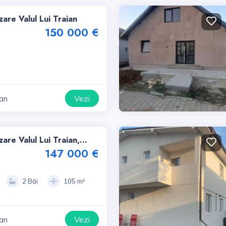
are Valul Lui Traian
150 000 €
Vezi
ian
are Valul Lui Traian,
la, Teren 288mp
147 000 €
2 Băi
105 m²
Vezi
ian