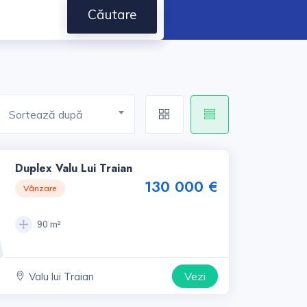
Căutare
Sortează după
Duplex Valu Lui Traian
130 000 €
Vânzare
90 m²
Vezi
Valu lui Traian