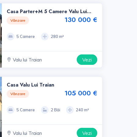
Casa Parter+m 5 Camere Valu Lui
Traian, Constanta, Zona F
130 000 €
Vânzare
5 Camere
280 m²
Vezi
Valu lui Traian
Casa Valu Lui Traian
105 000 €
Vânzare
5 Camere
2 Băi
240 m²
Vezi
Valu lui Traian